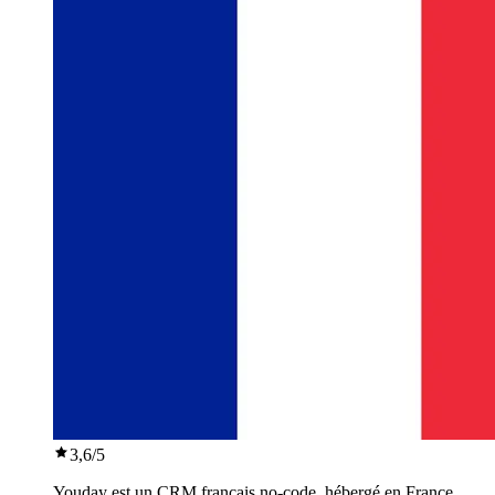
3,6
/5
Youday est un CRM français no-code, hébergé en France,