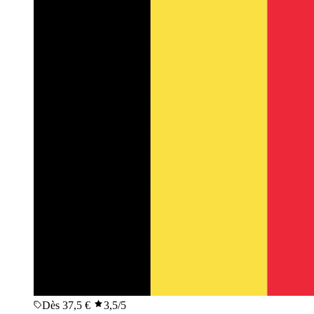
Dès 37,5 €
3,5
/5