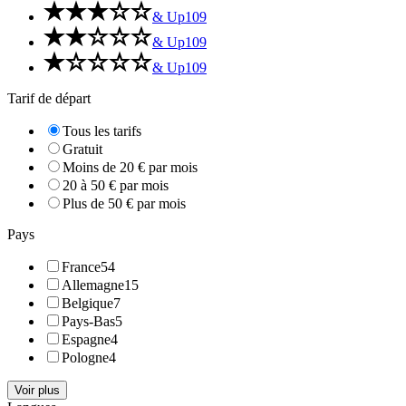
& Up
109
& Up
109
& Up
109
Tarif de départ
Tous les tarifs
Gratuit
Moins de 20 € par mois
20 à 50 € par mois
Plus de 50 € par mois
Pays
France
54
Allemagne
15
Belgique
7
Pays-Bas
5
Espagne
4
Pologne
4
Voir plus