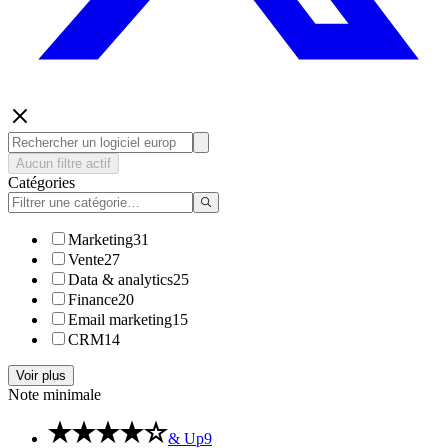
Aucun filtre actif
Catégories
Marketing
31
Vente
27
Data & analytics
25
Finance
20
Email marketing
15
CRM
14
Voir plus
Note minimale
& Up
9