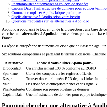
Phantombuster : automatiser sa collecte de données
Captain Data : l’infrastructure de données pour équipes techniq
Comment remplacer Apollo, brique par brique
Quelle alternative à Apollo selon votre besoin
Questions fréquentes sur les alternatives à Apollo.io
Apollo.io a popularisé le tout-en-un de la prospection : une base de cen
chercher une
alternative à Apollo.io
, tient en deux points : une base
France.
La réponse européenne tient moins du clone que de l’assemblage : 
Six solutions européennes se partagent le terrain ci-dessous. Chacune
Alternative
Idéale si vous quittez Apollo pour…
Dropcontact
Un enrichissement 100 % conforme au RGPD
Sparklane
Cibler des comptes via les registres officiels
Kaspr
Trouver des coordonnées B2B depuis LinkedIn
Vainu
Des données d’entreprises riches et des signaux
Phantombuster
Construire son propre pipeline de données
Captain Data
Une infrastructure de données pour équipe technique
Pourquoi chercher une alternative à Apollo