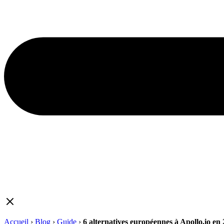
Accueil
›
Blog
›
Guide
›
6 alternatives européennes à Apollo.io en