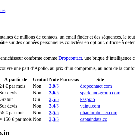
ues
taines de millions de contacts, un email finder et des séquences, le tout
 bâtie sur des données personnelles collectées en opt-out, difficile à dé
un enrichisseur conforme comme
Dropcontact
, une brique d’intelligence 
 couvre une part d’Apollo, au prix d’un compromis, au nom de la conform
À partir de
Gratuit
Note Eurosaas
Site
24 € par mois
Non
3,9
/5
dropcontact.com
Sur devis
Non
3,6
/5
sparklane-group.com
Gratuit
Oui
3,5
/5
kaspr.io
Sur devis
Non
3,4
/5
vainu.com
56 € par mois
Non
3,5
/5
phantombuster.com
≈ 150 € par mois
Non
3,3
/5
captaindata.co
.io