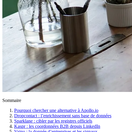
Sommaire
Pourquoi chercher une alternative à Apollo.io
Dropcontact : l’enrichissement sans base de données
Sparklane : cibler par les registres officiels
Kaspr : les coordonnées B2B depuis LinkedIn
Vainu : la donnée d’entreprises et les signaux