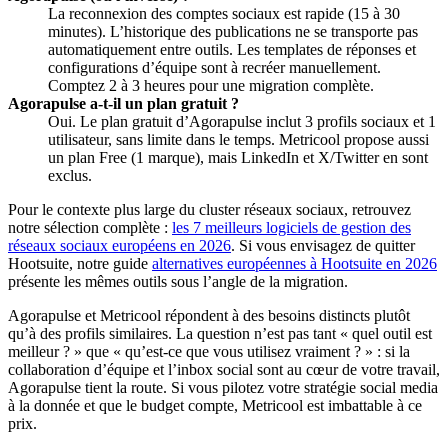
La reconnexion des comptes sociaux est rapide (15 à 30
minutes). L’historique des publications ne se transporte pas
automatiquement entre outils. Les templates de réponses et
configurations d’équipe sont à recréer manuellement.
Comptez 2 à 3 heures pour une migration complète.
Agorapulse a-t-il un plan gratuit ?
Oui. Le plan gratuit d’Agorapulse inclut 3 profils sociaux et 1
utilisateur, sans limite dans le temps. Metricool propose aussi
un plan Free (1 marque), mais LinkedIn et X/Twitter en sont
exclus.
Pour le contexte plus large du cluster réseaux sociaux, retrouvez
notre sélection complète :
les 7 meilleurs logiciels de gestion des
réseaux sociaux européens en 2026
. Si vous envisagez de quitter
Hootsuite, notre guide
alternatives européennes à Hootsuite en 2026
présente les mêmes outils sous l’angle de la migration.
Agorapulse et Metricool répondent à des besoins distincts plutôt
qu’à des profils similaires. La question n’est pas tant « quel outil est
meilleur ? » que « qu’est-ce que vous utilisez vraiment ? » : si la
collaboration d’équipe et l’inbox social sont au cœur de votre travail,
Agorapulse tient la route. Si vous pilotez votre stratégie social media
à la donnée et que le budget compte, Metricool est imbattable à ce
prix.