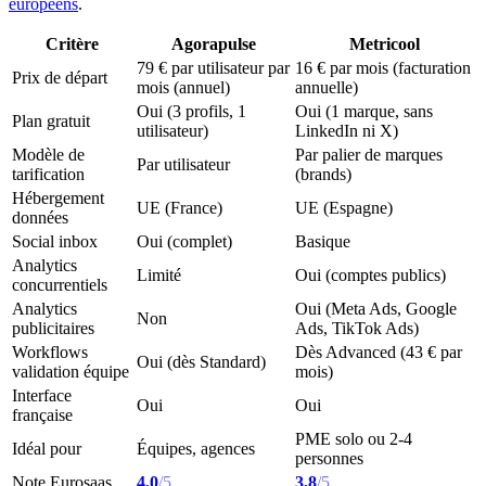
européens
.
Critère
Agorapulse
Metricool
79 € par utilisateur par
16 € par mois (facturation
Prix de départ
mois (annuel)
annuelle)
Oui (3 profils, 1
Oui (1 marque, sans
Plan gratuit
utilisateur)
LinkedIn ni X)
Modèle de
Par palier de marques
Par utilisateur
tarification
(brands)
Hébergement
UE (France)
UE (Espagne)
données
Social inbox
Oui (complet)
Basique
Analytics
Limité
Oui (comptes publics)
concurrentiels
Analytics
Oui (Meta Ads, Google
Non
publicitaires
Ads, TikTok Ads)
Workflows
Dès Advanced (43 € par
Oui (dès Standard)
validation équipe
mois)
Interface
Oui
Oui
française
PME solo ou 2-4
Idéal pour
Équipes, agences
personnes
Note Eurosaas
4,0
/5
3,8
/5