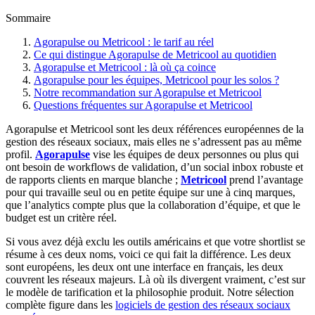
Sommaire
Agorapulse ou Metricool : le tarif au réel
Ce qui distingue Agorapulse de Metricool au quotidien
Agorapulse et Metricool : là où ça coince
Agorapulse pour les équipes, Metricool pour les solos ?
Notre recommandation sur Agorapulse et Metricool
Questions fréquentes sur Agorapulse et Metricool
Agorapulse et Metricool sont les deux références européennes de la
gestion des réseaux sociaux, mais elles ne s’adressent pas au même
profil.
Agorapulse
vise les équipes de deux personnes ou plus qui
ont besoin de workflows de validation, d’un social inbox robuste et
de rapports clients en marque blanche ;
Metricool
prend l’avantage
pour qui travaille seul ou en petite équipe sur une à cinq marques,
que l’analytics compte plus que la collaboration d’équipe, et que le
budget est un critère réel.
Si vous avez déjà exclu les outils américains et que votre shortlist se
résume à ces deux noms, voici ce qui fait la différence. Les deux
sont européens, les deux ont une interface en français, les deux
couvrent les réseaux majeurs. Là où ils divergent vraiment, c’est sur
le modèle de tarification et la philosophie produit. Notre sélection
complète figure dans les
logiciels de gestion des réseaux sociaux