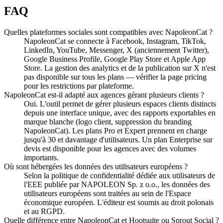
FAQ
Quelles plateformes sociales sont compatibles avec NapoleonCat ?
NapoleonCat se connecte à Facebook, Instagram, TikTok,
LinkedIn, YouTube, Messenger, X (anciennement Twitter),
Google Business Profile, Google Play Store et Apple App
Store. La gestion des analytics et de la publication sur X n'est
pas disponible sur tous les plans — vérifier la page pricing
pour les restrictions par plateforme.
NapoleonCat est-il adapté aux agences gérant plusieurs clients ?
Oui. L'outil permet de gérer plusieurs espaces clients distincts
depuis une interface unique, avec des rapports exportables en
marque blanche (logo client, suppression du branding
NapoleonCat). Les plans Pro et Expert prennent en charge
jusqu'à 30 et davantage d'utilisateurs. Un plan Enterprise sur
devis est disponible pour les agences avec des volumes
importants.
Où sont hébergées les données des utilisateurs européens ?
Selon la politique de confidentialité dédiée aux utilisateurs de
l'EEE publiée par NAPOLEON Sp. z o.o., les données des
utilisateurs européens sont traitées au sein de l'Espace
économique européen. L'éditeur est soumis au droit polonais
et au RGPD.
Quelle différence entre NapoleonCat et Hootsuite ou Sprout Social ?