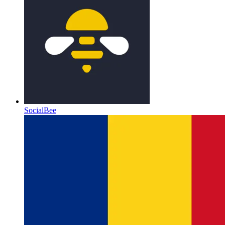
SocialBee