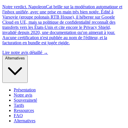
Notre verdict.
NapoleonCat brille sur la modération automatique et
l'inbox unifiée, avec une prise en main très bien notée. Édité à
Varsovie (groupe polonais RTB House), il héberge sur Google
Cloud en UE, mais sa politique de confidentialité reconnaît des
transferts vers les États-Unis et cite encore le Privacy Shield,
invalidé depuis 2020, une documentation qu'on aimerait à jour.
Aucune certification n'est publiée au nom de l'éditeur, et la
facturation en bundle est jugée rigide.
Lire notre avis détaillé →
Alternatives
Présentation
Notre avis
Souveraineté
Tarifs
Ressources
FAQ
Alternatives