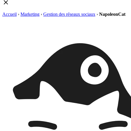
Accueil
›
Marketing
›
Gestion des réseaux sociaux
›
NapoleonCat