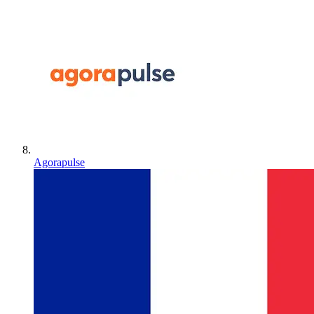
Agorapulse