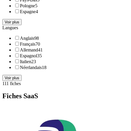
Pologne
5
Espagne
4
Voir plus
Langues
Anglais
98
Français
70
Allemand
41
Espagnol
35
Italien
23
Néerlandais
18
Voir plus
111
fiche
s
Fiches SaaS