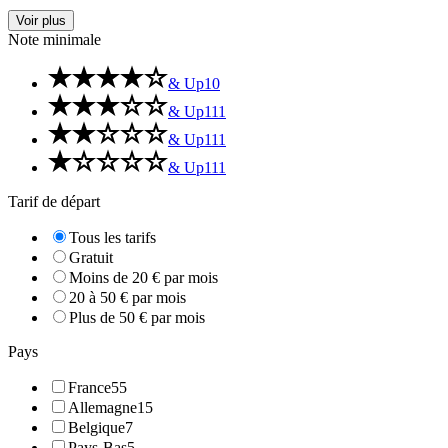
Voir plus
Note minimale
& Up
10
& Up
111
& Up
111
& Up
111
Tarif de départ
Tous les tarifs
Gratuit
Moins de 20 € par mois
20 à 50 € par mois
Plus de 50 € par mois
Pays
France
55
Allemagne
15
Belgique
7
Pays-Bas
5