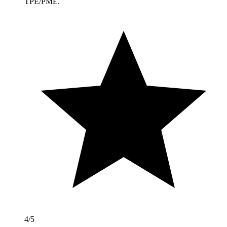
TPE/PME.
4
/5