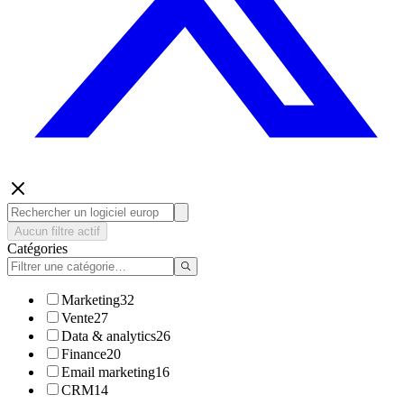
Aucun filtre actif
Catégories
Marketing
32
Vente
27
Data & analytics
26
Finance
20
Email marketing
16
CRM
14