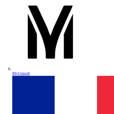
MyUnisoft