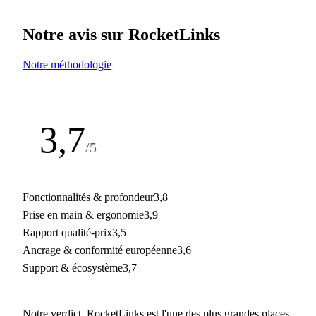
Notre avis sur RocketLinks
Notre méthodologie
3,7
/5
Note de la rédaction
Fonctionnalités & profondeur
3,8
Prise en main & ergonomie
3,9
Rapport qualité-prix
3,5
Ancrage & conformité européenne
3,6
Support & écosystème
3,7
Notre verdict.
RocketLinks est l'une des plus grandes places