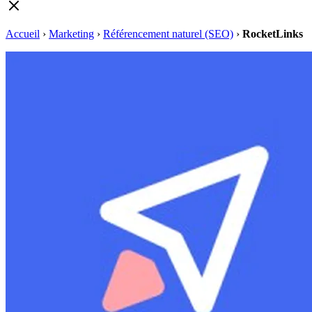
Accueil
›
Marketing
›
Référencement naturel (SEO)
›
RocketLinks