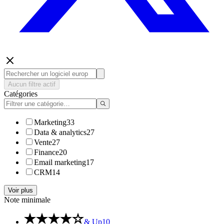
Aucun filtre actif
Catégories
Marketing
33
Data & analytics
27
Vente
27
Finance
20
Email marketing
17
CRM
14
Voir plus
Note minimale
& Up
10