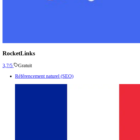
RocketLinks
3,7
/5
Gratuit
Référencement naturel (SEO)