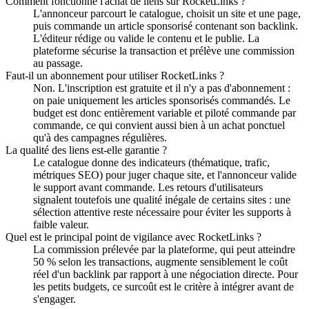
Comment fonctionne l'achat de liens sur RocketLinks ?
L'annonceur parcourt le catalogue, choisit un site et une page,
puis commande un article sponsorisé contenant son backlink.
L'éditeur rédige ou valide le contenu et le publie. La
plateforme sécurise la transaction et prélève une commission
au passage.
Faut-il un abonnement pour utiliser RocketLinks ?
Non. L'inscription est gratuite et il n'y a pas d'abonnement :
on paie uniquement les articles sponsorisés commandés. Le
budget est donc entièrement variable et piloté commande par
commande, ce qui convient aussi bien à un achat ponctuel
qu'à des campagnes régulières.
La qualité des liens est-elle garantie ?
Le catalogue donne des indicateurs (thématique, trafic,
métriques SEO) pour juger chaque site, et l'annonceur valide
le support avant commande. Les retours d'utilisateurs
signalent toutefois une qualité inégale de certains sites : une
sélection attentive reste nécessaire pour éviter les supports à
faible valeur.
Quel est le principal point de vigilance avec RocketLinks ?
La commission prélevée par la plateforme, qui peut atteindre
50 % selon les transactions, augmente sensiblement le coût
réel d'un backlink par rapport à une négociation directe. Pour
les petits budgets, ce surcoût est le critère à intégrer avant de
s'engager.