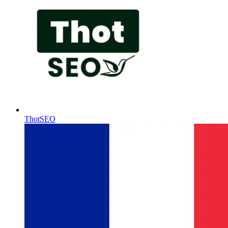
ThotSEO