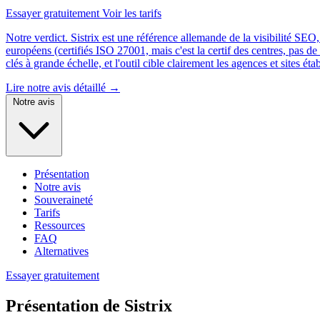
Essayer gratuitement
Voir les tarifs
Notre verdict.
Sistrix est une référence allemande de la visibilité SE
européens (certifiés ISO 27001, mais c'est la certif des centres, pas de
clés à grande échelle, et l'outil cible clairement les agences et sites ét
Lire notre avis détaillé →
Notre avis
Présentation
Notre avis
Souveraineté
Tarifs
Ressources
FAQ
Alternatives
Essayer gratuitement
Présentation de Sistrix