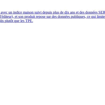
O, avec un indice maison suivi depuis plus de dix ans et des données SER
 l'éditeur), et son produit repose sur des données publiques, ce qui limit
ablis plutôt que les TPE.