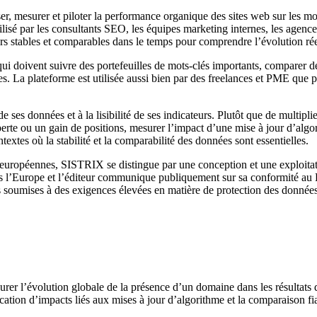
, mesurer et piloter la performance organique des sites web sur les m
isé par les consultants SEO, les équipes marketing internes, les agences 
s stables et comparables dans le temps pour comprendre l’évolution réell
 doivent suivre des portefeuilles de mots-clés importants, comparer des
s. La plateforme est utilisée aussi bien par des freelances et PME que
es données et à la lisibilité de ses indicateurs. Plutôt que de multiplier 
rte ou un gain de positions, mesurer l’impact d’une mise à jour d’algor
xtes où la stabilité et la comparabilité des données sont essentielles.
opéennes, SISTRIX se distingue par une conception et une exploitation
is l’Europe et l’éditeur communique publiquement sur sa conformité au
ses soumises à des exigences élevées en matière de protection des donn
er l’évolution globale de la présence d’un domaine dans les résultats 
ification d’impacts liés aux mises à jour d’algorithme et la comparaison f