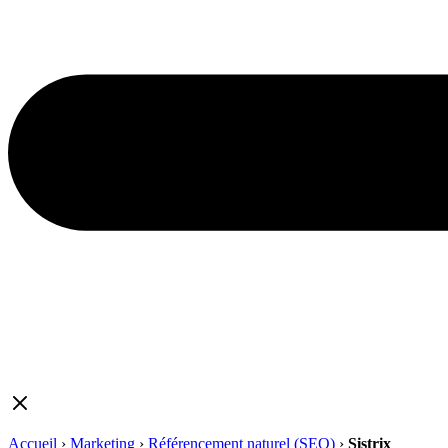
Accueil
›
Marketing
›
Référencement naturel (SEO)
›
Sistrix