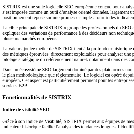
SISTRIX est une suite logicielle SEO européenne conçue pour analyser
s’est imposée comme un outil d’analyse orienté données, largement util
positionnement repose sur une promesse simple : fournir des indicateur
La cible principale de SISTRIX regroupe les professionnels du SEO qui
expliquer des variations de performance à des décideurs non technique
plusieurs marchés européens.
La valeur ajoutée métier de SISTRIX tient à la profondeur historique de s
des métriques éprouvées, directement exploitables pour analyser une pe
pilotage stratégique du référencement naturel, notamment dans des conte
Dans un écosystème SEO largement dominé par des plateformes non eur
le plan méthodologique que réglementaire. Le logiciel est opéré depu
européen. Cet aspect est particulièrement pertinent pour les entrepri
services B2B.
Fonctionnalités de SISTRIX
Indice de visibilité SEO
Grâce à son Indice de Visibilité, SISTRIX permet aux équipes de mesur
indicateur historique facilite l’analyse des tendances longues, l’ident