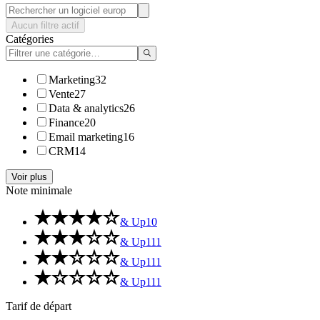
Aucun filtre actif
Catégories
Marketing
32
Vente
27
Data & analytics
26
Finance
20
Email marketing
16
CRM
14
Voir plus
Note minimale
& Up
10
& Up
111
& Up
111
& Up
111
Tarif de départ