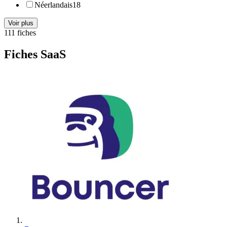
Néerlandais
18
Voir plus
111
fiche
s
Fiches SaaS