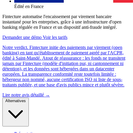
Édité en France
Fintecture automatise l'encaissement par virement bancaire
instantané pour les entreprises, grâce à une infrastructure d'open
banking régulée en France et un dispositif anti-fraude intégré.
Demander une démo
Voir les tarifs
Notre verdict.
Fintecture initie des paiements par virement (open
banking) en tant qu'établissement de paiement agréé par l'ACPR,
édité à Saint-Mandé. Atout de réassurance : les fonds ne transitent
jamais par Fintecture (modèle d'initiation pur, ni cantonnement ni
détention), et les données sont hébergées dans un datacenter
européen. La transparence conformité reste toutefois limitée :
hébergeur non nommé, aucune certification ISO ni liste de sous-
traitants publiée, et une base d'avis publics mince et plutôt sévère.
Lire notre avis détaillé →
Alternatives